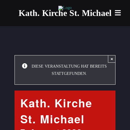
Zum
Kath. Kirche St. Michael
Inhalt
Togg
springen
Navi
Home
Projekt
×
Termine
DIESE VERANSTALTUNG HAT BEREITS
STATTGEFUNDEN.
Formate
Veranst
Kath. Kirche
Kontakt
St. Michael