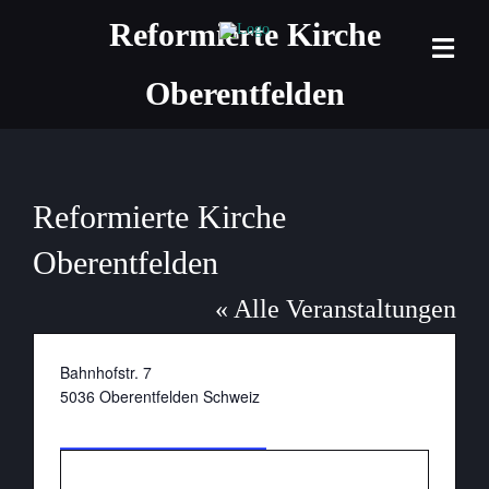
Zum
Reformierte Kirche
Inhalt
Togg
springen
Oberentfelden
Navi
Home
Projekt
Reformierte Kirche
Termine
Oberentfelden
Formate
« Alle Veranstaltungen
Veranst
Adresse
Bahnhofstr. 7
5036
Oberentfelden
Schweiz
Kontakt
Wegbeschreibung