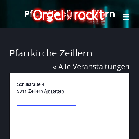
Zum
Pfarrkirche Zeillern
Inhalt
springen
Tog
Navi
Home
Pfarrkirche Zeillern
Projek
« Alle Veranstaltungen
Termi
Adresse
Schulstraße 4
Forma
3311
Zeillern
Amstetten
Wegbeschreibung
Verans
Konta