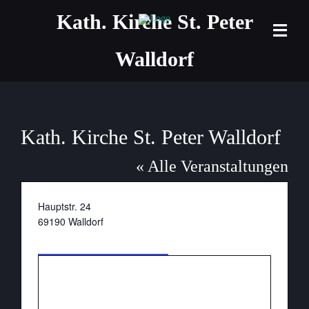
Zum
Kath. Kirche St. Peter
Inhalt
Togg
springen
Walldorf
Navi
Home
Projekt
Kath. Kirche St. Peter Walldorf
Termine
« Alle Veranstaltungen
Formate
Adresse
Hauptstr. 24
Veranst
69190
Walldorf
Wegbeschreibung
Kontakt