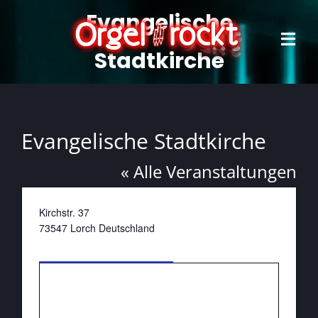
Zum
Evangelische
Inhalt
springen
Tog
Stadtkirche
Navi
Home
Projek
Evangelische Stadtkirche
Termi
« Alle Veranstaltungen
Forma
Adresse
Kirchstr. 37
73547
Lorch
Deutschland
Verans
Wegbeschreibung
Konta