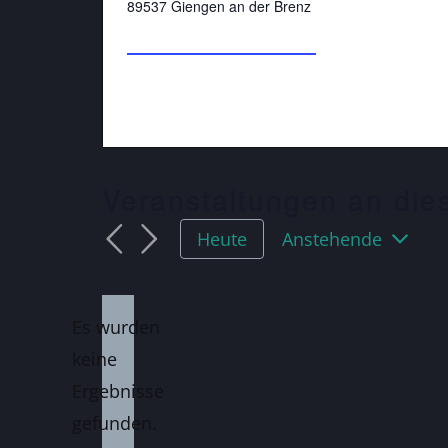
89537
Giengen an der Brenz
Wegbeschreibung
Veranstaltungen an die
Anstehende
Heute
Datum
wählen.
Es wurden
keine
Hinweis
Ergebnisse
gefunden.