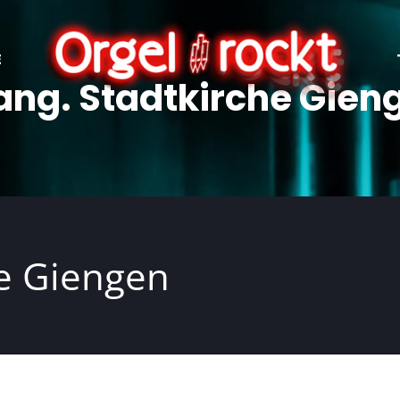
E
ang. Stadtkirche Gien
he Giengen