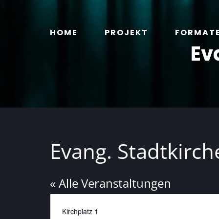
Zum
Inhalt
HOME
PROJEKT
FORMAT
springen
Ev
Evang. Stadtkirc
« Alle Veranstaltungen
Adresse
Kirchplatz 1