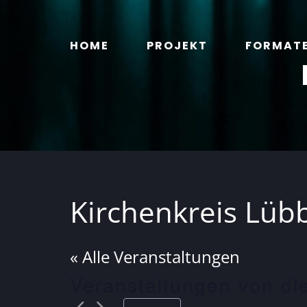
Zum
Inhalt
HOME
PROJEKT
FORMAT
springen
Kirchenkreis Lüb
« Alle Veranstaltungen
Veranstaltungen von di