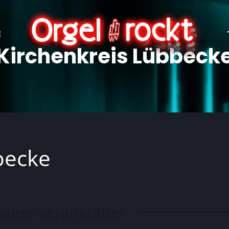
E
Kirchenkreis Lübbeck
becke
esem veranstalter