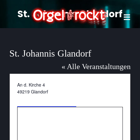
Zum
St. Johannis Glandorf
Inhalt
springen
Tog
Navi
Home
St. Johannis Glandorf
Projek
« Alle Veranstaltungen
Termi
Adresse
An d. Kirche 4
Forma
49219
Glandorf
Wegbeschreibung
Verans
Konta