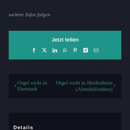
weitere Infos folgen
Jetzt teilen
Facebook
X
LinkedIn
WhatsApp
Pinterest
Xing
E-
Mail
Orgel rockt in
Orgel rockt in Heidenheim
Eberstadt
(Altmühlfranken)
Details