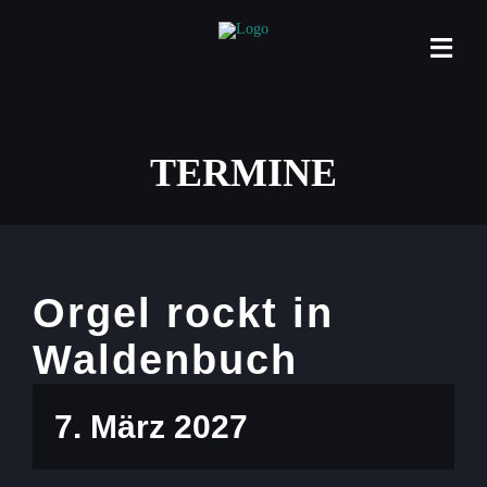
Zum
Inhalt
Togg
springen
Navi
Home
TERMINE
Projekt
Termine
Formate
Orgel rockt in
Veranst
Waldenbuch
Kontakt
7. März 2027