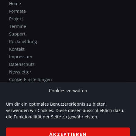
Home
Formate
Projekt
Termine
Support
Rückmeldung
Kontakt
Impressum
Datenschutz
Newsletter
Cookie-Einstellungen
Cookies verwalten
Das Tonstudioprojekt von Patrick Gläser findet ihr unter
Um dir ein optimales Benutzererlebnis zu bieten,
www.soundmanufaktur.de
.
verwenden wir Cookies. Diese diesen ausschließlich dazu,
SOUNDmanufaktur bietet individuelle Produktionen mit
die Funktionalität der Seite zu gewährleisten.
Sprache und Musik.
AKZEPTIEREN