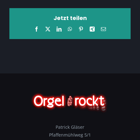
Jetzt teilen
Facebook
X
LinkedIn
WhatsApp
Pinterest
Xing
E-
Mail
Patrick Gläser
Pfaffenmühlweg 5/1