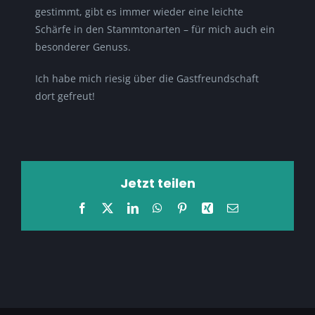
gestimmt, gibt es immer wieder eine leichte
Schärfe in den Stammtonarten – für mich auch ein
besonderer Genuss.
Ich habe mich riesig über die Gastfreundschaft
dort gefreut!
Jetzt teilen
Facebook
X
LinkedIn
WhatsApp
Pinterest
Xing
E-
Mail