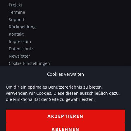
Projekt
Termine
Support
Rückmeldung
Kontakt
Impressum
Datenschutz
Newsletter
Cookie-Einstellungen
Cookies verwalten
Das Tonstudioprojekt von Patrick Gläser findet ihr unter
Um dir ein optimales Benutzererlebnis zu bieten,
www.soundmanufaktur.de
.
verwenden wir Cookies. Diese diesen ausschließlich dazu,
SOUNDmanufaktur bietet individuelle Produktionen mit
die Funktionalität der Seite zu gewährleisten.
Sprache und Musik.
AKZEPTIEREN
ABLEHNEN