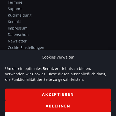
Termine
Support
Rückmeldung
Kontakt
Impressum
Datenschutz
Newsletter
Cookie-Einstellungen
Cookies verwalten
Das Tonstudioprojekt von Patrick Gläser findet ihr unter
Um dir ein optimales Benutzererlebnis zu bieten,
www.soundmanufaktur.de
.
verwenden wir Cookies. Diese diesen ausschließlich dazu,
SOUNDmanufaktur bietet individuelle Produktionen mit
die Funktionalität der Seite zu gewährleisten.
Sprache und Musik.
AKZEPTIEREN
ABLEHNEN